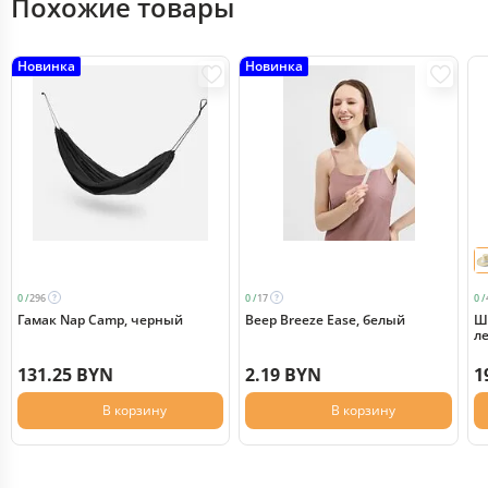
Похожие товары
Новинка
Новинка
0 /
296
0 /
17
0 /
Гамак Nap Camp, черный
Веер Breeze Ease, белый
Ш
л
131.25 BYN
2.19 BYN
1
В корзину
В корзину