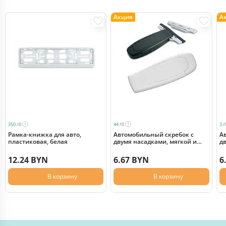
Акция
А
350 /
0
44 /
0
3 /
Рамка-книжка для авто,
Автомобильный скребок с
А
пластиковая, белая
двумя насадками, мягкой и
д
жесткой, белый
ж
12.24 BYN
6.67 BYN
6
В корзину
В корзину