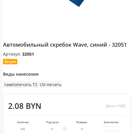
Автомобильный скребок Wave, синий - 32051
Артикул:
32051
Акция
Виды нанесения
тампопечать T2
UV-печать
2.08 BYN
Цена с НДС
Наличие
Под заказ
Резервы
Количество
645
0
0